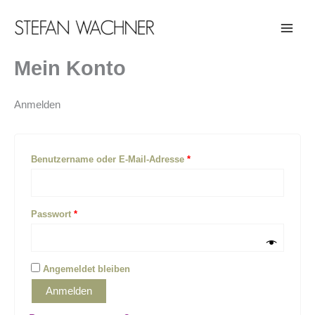
Zum
Erforderlich
Erforderlich
Erforderlich
Inhalt
springen
Mein Konto
Anmelden
Benutzername oder E-Mail-Adresse
*
Passwort
*
Angemeldet bleiben
Anmelden